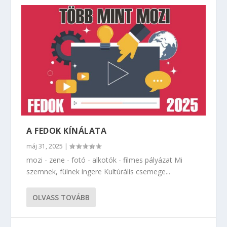
A FEDOK KÍNÁLATA
máj 31, 2025
|
mozi - zene - fotó - alkotók - filmes pályázat Mi
szemnek, fülnek ingere Kultúrális csemege...
OLVASS TOVÁBB