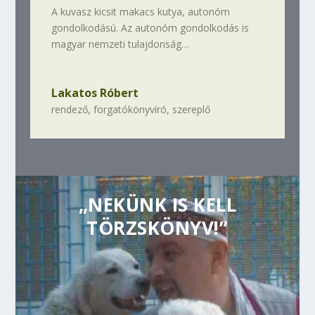
A kuvasz kicsit makacs kutya, autonóm
gondolkodású. Az autonóm gondolkodás is
magyar nemzeti tulajdonság…
Lakatos Róbert
rendező, forgatókönyvíró, szereplő
„NEKÜNK IS KELL
TÖRZSKÖNYV!”