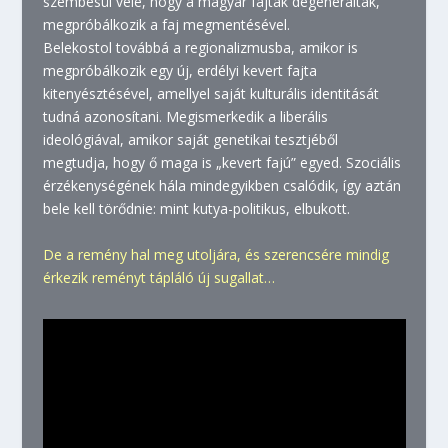
szembesül vele, hogy a magyar fajták degeneráltak,
megpróbálkozik a faj megmentésével.
Belekostol továbbá a regionalizmusba, amikor is
megpróbálkozik egy új, erdélyi kevert fajta
kitenyésztésével, amellyel saját kulturális identitását
tudná azonosítani. Megismerkedik a liberális
ideológiával, amikor saját genetikai tesztjéből
megtudja, hogy ő maga is „kevert fajú” egyed.
Szociális
érzékenységének hála mindegyikben csalódik, így aztán
bele kell törődnie: mint kutya-politikus, elbuko
tt.
De a remény hal meg utoljára, és szerencsére mindig
érkezik reményt tápláló új sugallat…