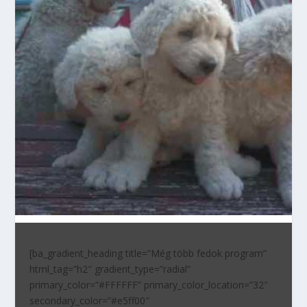
[ba_gradient_heading title=”Még több fedok program”
html_tag=”h2″ gradient_type=”radial”
primary_color=”#FFFFFF” primary_color_location=”32″
secondary_color=”#e5ff00″