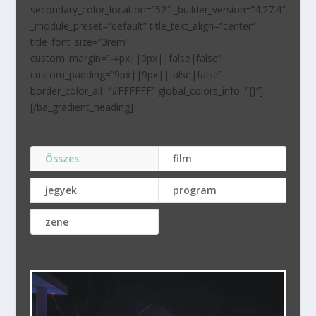
secondary_color_location=”52″ _builder_version=”4.27.4″
_module_preset=”default” title_text_align=”center”
title_font_size=”3rem”
custom_margin=”-4px||0px||false|false”
custom_padding=”9px||9px||false|false”
border_color_all=”#FFFFFF” global_colors_info=”{}”]
[/ba_gradient_heading]
Összes
film
jegyek
program
zene