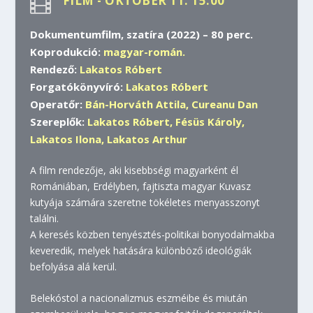
FILM - OKTÓBER 11. 15:00

Dokumentumfilm, szatíra (2022) – 80 perc.
Koprodukció:
magyar-román.
Rendező:
Lakatos Róbert
Forgatókönyvíró:
Lakatos Róbert
Operatőr:
Bán-Horváth Attila, Cureanu Dan
Szereplők:
Lakatos Róbert, Fésüs Károly,
Lakatos Ilona, Lakatos Arthur
A film rendezője, aki kisebbségi magyarként él
Romániában, Erdélyben, fajtiszta magyar Kuvasz
kutyája számára szeretne tökéletes menyasszonyt
találni.
A keresés közben tenyésztés-politikai bonyodalmakba
keveredik, melyek hatására különböző ideológiák
befolyása alá kerül.
Belekóstol a nacionalizmus eszméibe és miután